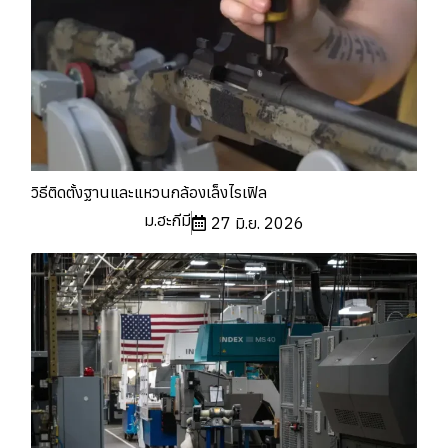
วิธีติดตั้งฐานและแหวนกล้องเล็งไรเฟิล
ม.ฮะกีมี
27 มิ.ย. 2026